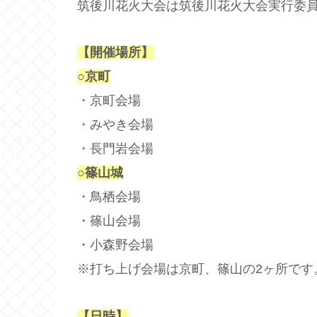
筑後川花火大会は筑後川花火大会実行委
【開催場所】
○京町
・京町会場
・みやき会場
・長門岩会場
○篠山城
・鳥栖会場
・篠山会場
・小森野会場
※打ち上げ会場は京町、篠山の2ヶ所です
【日時】