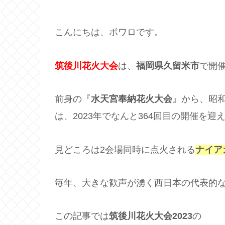
こんにちは、ポワロです。
筑後川花火大会
は、
福岡県久留米市
で開
前身の『
水天宮奉納花火大会
』から、昭和
は、2023年でなんと364回目の開催を迎
見どころは2会場同時に点火される
ナイア
毎年、大きな歓声が湧く西日本の代表的
この記事では
筑後川花火大会2023
の