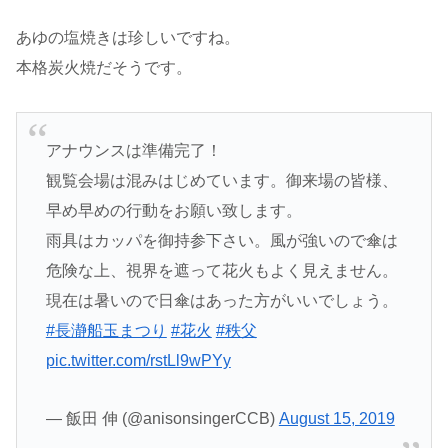
あゆの塩焼きは珍しいですね。
本格炭火焼だそうです。
アナウンスは準備完了！
観覧会場は混みはじめています。御来場の皆様、
早め早めの行動をお願い致します。
雨具はカッパを御持参下さい。風が強いので傘は
危険な上、視界を遮って花火もよく見えません。
現在は暑いので日傘はあった方がいいでしょう。
#長瀞船玉まつり
#花火
#秩父
pic.twitter.com/rstLl9wPYy
— 飯田 伸 (@anisonsingerCCB)
August 15, 2019