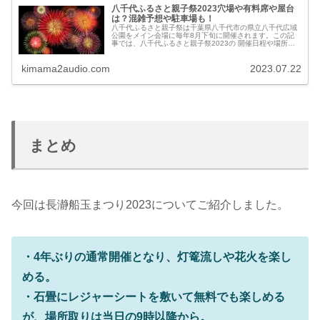
八千代ふるさと親子祭2023穴場や有料席や屋台
は？混雑予想や駐車場も！
八千代ふるさと親子祭は千葉県八千代市の県立八千代広域
公園をメイン会場に毎年8月下旬に開催されます。この記
事では、八千代ふるさと親子祭2023の 開催日程や場所、
見どころ、有料席、穴場スポット、屋台やグルメ情報、混
雑予想と回避方法、交通アクセスや駐車場についてお伝え
します。 八千代ふるさと親子
kimama2audio.com
2023.07.22
まとめ
今回は長瀞船玉まつり2023についてご紹介しました。
・4年ぶりの通常開催となり、灯篭流しや花火を楽し
める。
・石畳にレジャーシートを敷いて無料でも楽しめる
が、場所取りは当日の9時以降から。