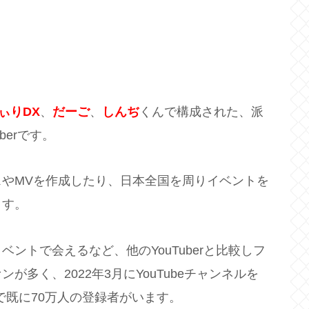
ぃりDX
、
だーご
、
しんぢ
くんで構成された、派
berです。
やMVを作成したり、日本全国を周りイベントを
ます。
ントで会えるなど、他のYouTuberと比較しフ
多く、2022年3月にYouTubeチャンネルを
在で既に70万人の登録者がいます。