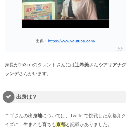
出典：
https://www.youtube.com/
身長が153cmのタレントさんには
辻希美
さんや
アリアナグ
ランデ
さんがいます。
出身は？
ニゴさんの
出身地
については、Twitterで挑戦した京都弁ク
イズに、生まれも育ちも
京都
と記載がありました。