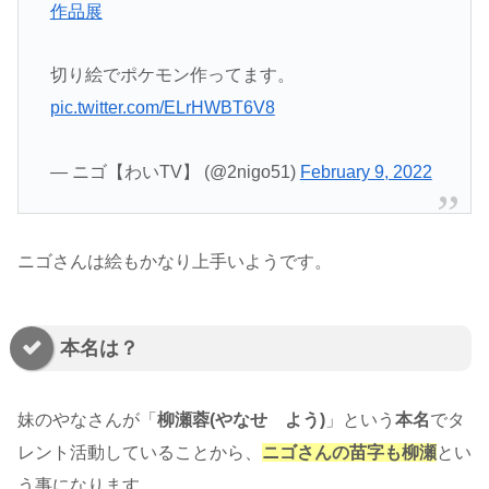
作品展
切り絵でポケモン作ってます。
pic.twitter.com/ELrHWBT6V8
— ニゴ【わいTV】 (@2nigo51)
February 9, 2022
ニゴさんは絵もかなり上手いようです。
本名は？
妹のやなさんが「
柳瀬蓉(やなせ よう)
」という
本名
でタ
レント活動していることから、
ニゴさんの苗字も柳瀬
とい
う事になります。