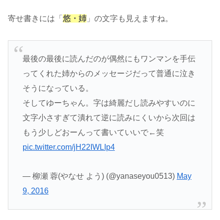
寄せ書きには「
悠・姉
」の文字も見えますね。
最後の最後に読んだのが偶然にもワンマンを手伝
ってくれた姉からのメッセージだって普通に泣き
そうになっている。
そしてゆーちゃん。字は綺麗だし読みやすいのに
文字小さすぎて潰れて逆に読みにくいから次回は
もう少しどおーんって書いていいで←笑
pic.twitter.com/jH22IWLIp4
— 柳瀬 蓉(やなせ よう) (@yanaseyou0513)
May
9, 2016