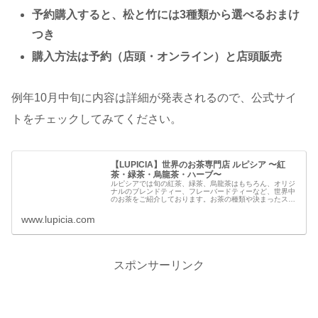
予約購入すると、松と竹には3種類から選べるおまけ
つき
購入方法は予約（店頭・オンライン）と店頭販売
例年10月中旬に内容は詳細が発表されるので、公式サイ
トをチェックしてみてください。
【LUPICIA】世界のお茶専門店 ルピシア 〜紅
茶・緑茶・烏龍茶・ハーブ〜
ルピシアでは旬の紅茶、緑茶、烏龍茶はもちろん、オリジ
ナルのブレンドティー、フレーバードティーなど、世界中
のお茶をご紹介しております。お茶の種類や決まったスタ
イルにとらわれず、世界に向けて新しい自由なお茶の文化
を発信してまいります。おいしいお茶との出合いをどうぞ
www.lupicia.com
お楽しみください。
スポンサーリンク