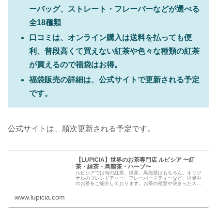
ーバッグ、ストレート・フレーバーなどが選べる
全18種類
口コミは、オンライン購入は送料を払っても便
利、普段高くて買えない紅茶や色々な種類の紅茶
が買えるので福袋はお得。
福袋販売の詳細は、公式サイトで更新される予定
です。
公式サイトは、順次更新される予定です。
【LUPICIA】世界のお茶専門店 ルピシア 〜紅
茶・緑茶・烏龍茶・ハーブ〜
ルピシアでは旬の紅茶、緑茶、烏龍茶はもちろん、オリジ
ナルのブレンドティー、フレーバードティーなど、世界中
のお茶をご紹介しております。お茶の種類や決まったスタ
イルにとらわれず、世界に向けて新しい自由なお茶の文化
を発信してまいります。おいしいお茶との出合いをどうぞ
www.lupicia.com
お楽しみください。