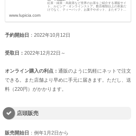
紅茶・緑茶・烏龍茶など世界のお茶をご紹介する通販サイ
ト、ルピシア・オンラインストア。数百種類以上の茶葉だ
けでなく、ティーバック、お菓子やポット、またギフトセ
ットなど、お茶に関する様々な商品を扱っていま
www.lupicia.com
予約開始日
：2022年10月12日
受取日：
2022年12月22日～
オンライン購入の利点：
通販のように気軽にネットで注文
できる。また店舗より早めに手元に届きます。ただし、送
料（220円）がかかります。
店頭販売
販売開始日
：例年1月2日から