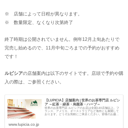
※ 店舗によって日程が異なります。
※ 数量限定、なくなり次第終了
終了時期は公開されていません。例年12月上旬あたりで
完売し始めるので、11月中旬ごろまでの予約がおすすめ
です！
ルピシア
の店舗案内は以下のサイトです。店頭で予約や購
入の際は、ご参照ください。
【LUPICIA】店舗案内 | 世界のお茶専門店 ルピシ
ア ～紅茶・緑茶・烏龍茶・ハーブ～
世界のお茶専門店 ルピシアのお店は全国140店舗以上。フ
ランス、アメリカ、オーストラリアなど海外にも展開して
おります。どうぞお気軽にご来店ください。皆様のお越し
をお待ちしております。
www.lupicia.co.jp