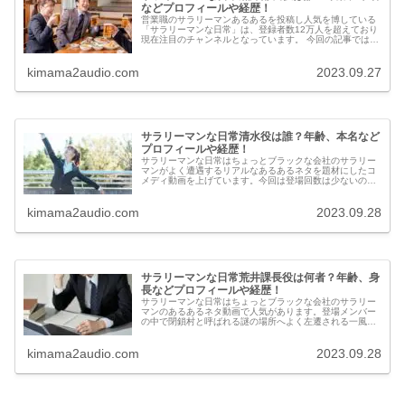
などプロフィールや経歴！
営業職のサラリーマンあるあるを投稿し人気を博している
「サラリーマンな日常」は、登録者数12万人を超えており
現在注目のチャンネルとなっています。 今回の記事ではサ
ラリーマンな日常の黒沢部長役の年齢、本名、などのプロ
フィールや経歴について調べてみました。
kimama2audio.com
2023.09.27
サラリーマンな日常清水役は誰？年齢、本名など
プロフィールや経歴！
サラリーマンな日常はちょっとブラックな会社のサラリー
マンがよく遭遇するリアルなあるあるネタを題材にしたコ
メディ動画を上げています。今回は登場回数は少ないので
すが、天使と名高い清水役の女性について、年齢や本名な
どのプロフィールや経歴を調べてみました。
kimama2audio.com
2023.09.28
サラリーマンな日常荒井課長役は何者？年齢、身
長などプロフィールや経歴！
サラリーマンな日常はちょっとブラックな会社のサラリー
マンのあるあるネタ動画で人気があります。登場メンバー
の中で閉鎖村と呼ばれる謎の場所へよく左遷される一風変
わった役柄な荒井課長役の人物の本名、年齢、身長等のプ
ロフィールや経歴を調べてみました。
kimama2audio.com
2023.09.28