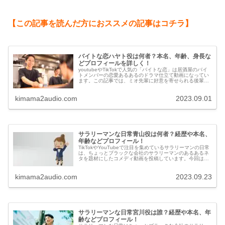
【この記事を読んだ方におススメの記事はコチラ】
バイトな恋ハヤト役は何者？本名、年齢、身長な
どプロフィールを詳しく！
youtubeやTikTokで人気の「バイトな恋」は居酒屋のバイ
トメンバーの恋愛あるあるのドラマ仕立て動画になってい
ます。この記事では、ミオ先輩に好意を寄せられる後輩ハ
ヤト君役の男性について、本名、年齢、身長、出身、血液
型など気になるプロフィールを調べてみました。
kimama2audio.com
2023.09.01
サラリーマンな日常青山役は何者？経歴や本名、
年齢などプロフィール！
TikTokやYouTubeで注目を集めているサラリーマンの日常
は、ちょっとブラックな会社のサラリーマンのあるあるネ
タを題材にしたコメディ動画を投稿しています。今回はメ
ンバーの中で特に人気のある青山役の人物について、経歴
や本名、年齢等のプロフィールを調べてみました。
kimama2audio.com
2023.09.23
サラリーマンな日常宮川役は誰？経歴や本名、年
齢などプロフィール！