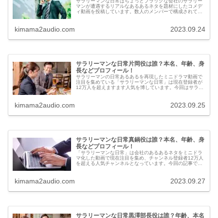
サラリーマンな日常はちょっとブラックな会社のサラリー
マンが遭遇するリアルなあるあるネタを題材にしたコメデ
ィ動画を投稿しています。数人のメンバーで構成されてお
り、今回はその中で特に人気のある宮川役の人物につい
て、経歴や本名、年齢等のプロフィールを調べてみまし
た。
kimama2audio.com
2023.09.24
サラリーマンな日常片岡役は誰？本名、年齢、身
長などプロフィール！
サラリーマンの日常あるあるを再現したミニドラマ動画で
注目を集めている「サラリーマンな日常」は現在登録者が
12万人を超えますます人気を博しています。今回はサラリ
ーマンな日常に登場する片岡役の本名、年齢、身長などの
プロフィールについて調べてみました。
kimama2audio.com
2023.09.25
サラリーマンな日常真鍋役は誰？本名、年齢、身
長などプロフィール！
「サラリーマンな日常」は会社のあるあるネタをミニドラ
マ化した動画で現在注目を集め、チャンネル登録者12万人
を超える人気チャンネルとなっています。今回の記事で
は、サラリーマンな日常に登場する真鍋役の本名、年齢、
身長などプロフィールについて調べてみました。
kimama2audio.com
2023.09.27
サラリーマンな日常黒澤部長役は誰？年齢、本名