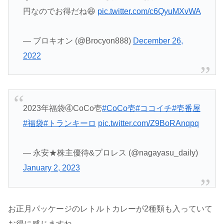
円なのでお得だね😆
pic.twitter.com/c6QyuMXvWA
— ブロキオン (@Brocyon888)
December 26,
2022
2023年福袋④CoCo壱
#CoCo壱
#ココイチ
#壱番屋
#福袋
#トランキーロ
pic.twitter.com/Z9BoRAnqpq
— 永安★株主優待&プロレス (@nagayasu_daily)
January 2, 2023
お正月パッケージのレトルトカレーが2種類も入っていて
お得に感じますね。