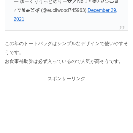
— ゆーくりうっどめりー🐨🗡️No.1＊🐝⚡🔭🦭🥒🍫
⭐🎐🐈🍣🍑🦌 (@eucliwood745963)
December 29,
2021
この年のトートバッグはシンプルなデザインで使いやすそ
うです。
お食事補助券は必ず入っているので人気が高そうです。
スポンサーリンク