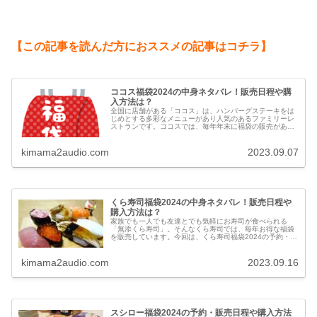
【この記事を読んだ方におススメの記事はコチラ】
ココス福袋2024の中身ネタバレ！販売日程や購
入方法は？
全国に店舗がある「ココス」は、ハンバーグステーキをは
じめとする多彩なメニューがあり人気のあるファミリーレ
ストランです。ココスでは、毎年年末に福袋の販売があり
ます。今回は、2024年のココスの福袋の予約・販売、中身
ネタバレ、評価や口コミなどを紹介します。
kimama2audio.com
2023.09.07
くら寿司福袋2024の中身ネタバレ！販売日程や
購入方法は？
家族でも一人でも友達とでも気軽にお寿司が食べられる
「無添くら寿司」。そんなくら寿司では、毎年お得な福袋
を販売しています。今回は、くら寿司福袋2024の予約・販
売、中身ネタバレ、評価や口コミなどについて紹介しま
す。
kimama2audio.com
2023.09.16
スシロー福袋2024の予約・販売日程や購入方法