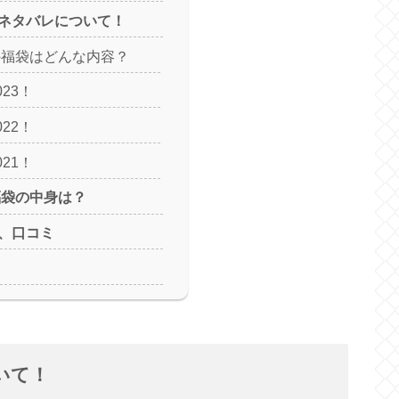
ネタバレについて！
の福袋はどんな内容？
23！
22！
21！
福袋の中身は？
、口コミ
いて！