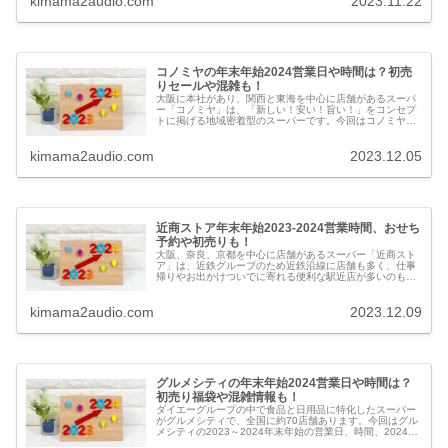
kimama2audio.com
2023.11.22
コノミヤの年末年始2024営業日や時間は？初売
りセールや混雑も！
大阪に本社があり、関西と東海を中心に店舗があるスーパ
ー「コノミヤ」は、「新しい！安い！旨い！」をコンセプ
トに掲げる地域密着型のスーパーです。今回はコノミヤの
2023-2024年末年始の営業日、時間、 2024おせちや初売
りセール、年末年始の混雑情報や口コミなどを紹介しま
kimama2audio.com
2023.12.05
す。
近商ストア年末年始2023-2024営業時間、おせち
予約や初売りも！
大阪、奈良、京都を中心に店舗があるスーパー「近商スト
ア」は、近鉄グループのため近鉄沿線に店舗も多く、仕事
帰りやお出かけついでに寄れる便利な駅近店が多いのも魅
力です。今回は近商ストアの2023-2024年末年始の営業
日、時間、2024おせち予約や初売り、年末年始の混雑情報
kimama2audio.com
2023.12.09
や口コミなどを紹介します。
グルメシティの年末年始2024営業日や時間は？
初売り福袋や混雑情報も！
ダイエーグループの中で食品と日用品に特化したスーパー
がグルメシティで、全国に約70店舗あります。今回はグル
メシティの2023～2024年末年始の営業日、時間、2024お
せちや初売りセール、福袋、年末年始の混雑情報や口コミ