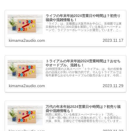
ライフの年末年始2024営業日や時間は？初売り
福袋や混雑情報も！
「ライフ」は、近畿圏は大阪市内を中心に、首都圏では東
京都内を中心に300店舗を展開している食品スーパーチェ
ーンで、ライフコーポレーションが運営しています。この
記事ではライフの年末年始2024の営業日や時間、福袋や予
約、混雑情報についてお伝えします。
kimama2audio.com
2023.11.17
トライアルの年末年始2024営業時間は？おせち
やオードブル、混雑も！
24時間営業の人気スーパー「トライアル」は、旬の生鮮食
品の品揃えが良いのが魅力的です。そんなトライアルでは
毎年豪華なおせちやオードブルの販売があります。今回は
トライアルの年末年始2023-2024の営業日、時間、おせち
やオードブル、年末年始の混雑情報や口コミなどを紹介し
kimama2audio.com
2023.11.29
ます
万代の年末年始2024営業日や時間は？初売り福
袋や混雑情報も！
関西に展開している格安スーパーマーケット「万代」。
「日本一買い物に行きたい店舗をめざして」を企業理念に
大阪、奈良、京都などで地域密着型を売りにしています。
今回はスーパー万代の年末年始2024の営業日、時間、初売
りセールや福袋、年末年始の混雑情報や口コミなどを紹介
します。