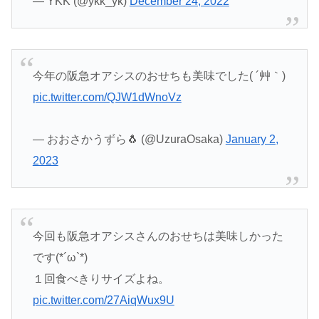
— YKK (@ykk_yk)
December 24, 2022
今年の阪急オアシスのおせちも美味でした( ´艸｀)
pic.twitter.com/QJW1dWnoVz
— おおさかうずら🐧 (@UzuraOsaka)
January 2,
2023
今回も阪急オアシスさんのおせちは美味しかった
です(*´ω`*)
１回食べきりサイズよね。
pic.twitter.com/27AiqWux9U