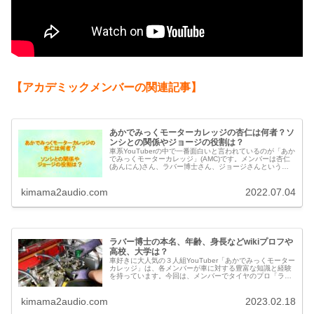
【アカデミックメンバーの関連記事】
あかでみっくモーターカレッジの杏仁は何者？ソ
ンシとの関係やジョージの役割は？
車系YouTuberの中で一番面白いと言われているのが「あか
でみっくモーターカレッジ」(AMC)です。メンバーは杏仁
(あんにん)さん、ラバー博士さん、ジョージさんという車
好きなオジサン３人ですが、何故ここまで人気があるの
か、その秘密を調べてみました。
kimama2audio.com
2022.07.04
ラバー博士の本名、年齢、身長などwikiプロフや
高校、大学は？
車好きに大人気の３人組YouTuber「あかでみっくモーター
カレッジ」は、各メンバーが車に対する豊富な知識と経験
を持っています。今回は、メンバーでタイヤのプロ「ラバ
ー博士」の本名、年齢、身長などwikiプロフィールや高
校、大学について調べてみました。
kimama2audio.com
2023.02.18