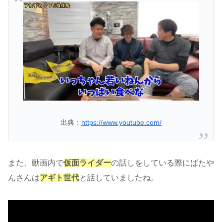
出典：
https://www.youtube.com/
また、動画内で
仮面ライダー
の話しをしている際にばたや
んさんは
アギト世代
と話していましたね。