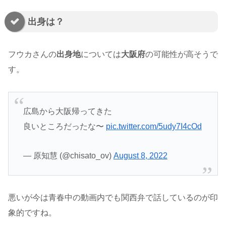
出身は？
フウカさんの
出身地
については
大阪府
の可能性が高そうで
す。
広島から大阪帰ってきた
良いところだったな〜
pic.twitter.com/5udy7I4cOd
— 原知慧 (@chisato_ov)
August 8, 2022
悪いが今は青春中の動画内でも関西弁で話しているのが印
象的ですね。