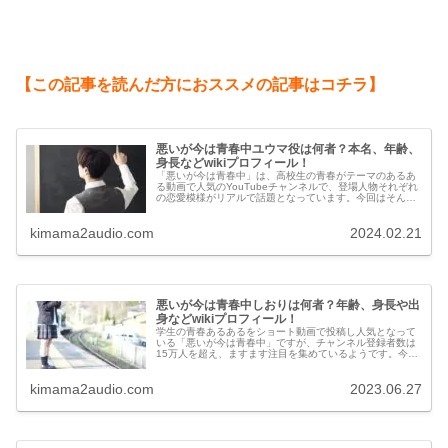
【この記事を読んだ方におススメの記事はコチラ】
悪いが今は青春中ユウマ役は何者？本名、年齢、
身長などwikiプロフィール！
「悪いが今は青春中」は、高校生の青春がテーマのあるあ
る動画で人気のYouTubeチャンネルで、登場人物それぞれ
の恋愛模様がリアルで話題となっています。今回はそんな
悪いが今は青春中に登場するユウマさんの本名や年齢、身
長などプロフィールについて調べてみました。
kimama2audio.com
2024.02.21
悪いが今は青春中しおりは何者？年齢、身長や出
身などwikiプロフィール！
学生の青春あるあるをショート動画で投稿し人気となって
いる「悪いが今は青春中」ですが、チャンネル登録者数は
15万人を超え、ますます注目を集めているようです。今回
は、悪いが今は青春中のメンバーしおりさんの年齢や身
長、出身などプロフィールについて調べてみました。
kimama2audio.com
2023.06.27