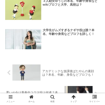
３人勘女ゆうじの本名、年齢や身長など
wikiプロフと大学、高校は？
大学生がムズすぎるナギサ役は誰？本
名、年齢や身長などプロフを詳しく！
アカデミックな放課後ばたやんの素顔
は？本名、年齢、身長などプロフも！
悪いが今は青春中ユウマ役は何者？本
名、年齢、身長などwikiプロフィール！
メニュー
ホーム
検索
トップ
サイドバー