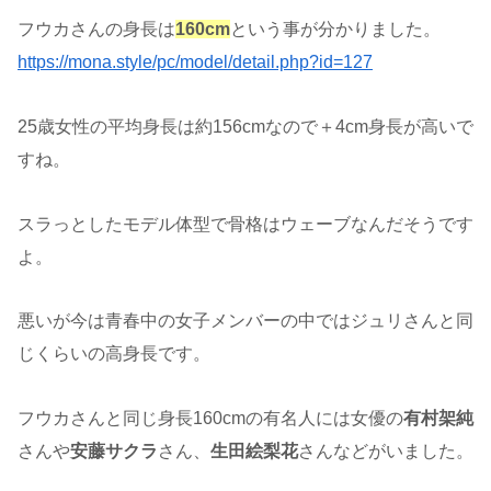
フウカさんの身長は
160cm
という事が分かりました。
https://mona.style/pc/model/detail.php?id=127
25歳女性の平均身長は約156cmなので＋4cm身長が高いで
すね。
スラっとしたモデル体型で骨格はウェーブなんだそうです
よ。
悪いが今は青春中の女子メンバーの中ではジュリさんと同
じくらいの高身長です。
フウカさんと同じ身長160cmの有名人には女優の
有村架純
さんや
安藤サクラ
さん、
生田絵梨花
さんなどがいました。