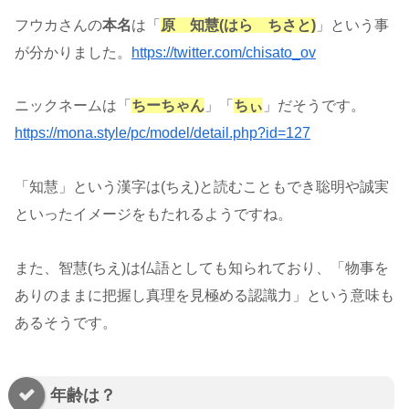
フウカさんの
本名
は「
原 知慧(はら ちさと)
」という事
が分かりました。
https://twitter.com/chisato_ov
ニックネームは「
ちーちゃん
」「
ちぃ
」だそうです。
https://mona.style/pc/model/detail.php?id=127
「知慧」という漢字は(ちえ)と読むこともでき聡明や誠実
といったイメージをもたれるようですね。
また、智慧(ちえ)は仏語としても知られており、「物事を
ありのままに把握し真理を見極める認識力」という意味も
あるそうです。
年齢は？