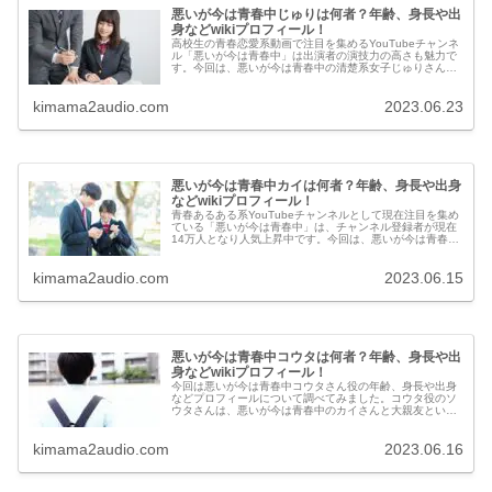
悪いが今は青春中じゅりは何者？年齢、身長や出
身などwikiプロフィール！
高校生の青春恋愛系動画で注目を集めるYouTubeチャンネ
ル「悪いが今は青春中」は出演者の演技力の高さも魅力で
す。今回は、悪いが今は青春中の清楚系女子じゅりさん役
の年齢、身長や出身などプロフィールについて調べてみま
した。
kimama2audio.com
2023.06.23
悪いが今は青春中カイは何者？年齢、身長や出身
などwikiプロフィール！
青春あるある系YouTubeチャンネルとして現在注目を集め
ている「悪いが今は青春中」は、チャンネル登録者が現在
14万人となり人気上昇中です。今回は、悪いが今は青春中
のメインキャラクターであるカイさんの年齢や身長、出身
などプロフィールと大学、高校について調べてみました。
kimama2audio.com
2023.06.15
悪いが今は青春中コウタは何者？年齢、身長や出
身などwikiプロフィール！
今回は悪いが今は青春中コウタさん役の年齢、身長や出身
などプロフィールについて調べてみました。コウタ役のソ
ウタさんは、悪いが今は青春中のカイさんと大親友という
役柄ですが、実際にカイ役のダイさんとはお笑いコンビを
組んで活動している関係でした。
kimama2audio.com
2023.06.16