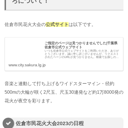
ろについて！
佐倉市民花火大会の
公式サイト
は以下です。
ご指定のページは見つかりませんでした|千葉県
佐倉市公式ウェブサイト
いつも佐倉市公式ウェブサイトをご利用いただき、ありが
とうございます。誠に申し訳ございませんが、リクエスト
されたページのURLが見つかりません。検索でお探しのペ
ージが見つからない場合は、恐れ入りますが、以下のリン
クからお探しください。
www.city.sakura.lg.jp
音楽と連動して打ち上げるワイドスターマイン・径約
500mの大輪が咲く2尺玉、尺玉30連発など約1万8000発の
花火が夜空を彩ります。
佐倉市民花火大会2023の日程