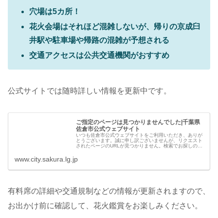
穴場は5カ所！
花火会場はそれほど混雑しないが、帰りの京成臼
井駅や駐車場や帰路の混雑が予想される
交通アクセスは公共交通機関がおすすめ
公式サイトでは随時詳しい情報を更新中です。
ご指定のページは見つかりませんでした|千葉県
佐倉市公式ウェブサイト
いつも佐倉市公式ウェブサイトをご利用いただき、ありが
とうございます。誠に申し訳ございませんが、リクエスト
されたページのURLが見つかりません。検索でお探しのペ
ージが見つからない場合は、恐れ入りますが、以下のリン
クからお探しください。
www.city.sakura.lg.jp
有料席の詳細や交通規制などの情報が更新されますので、
お出かけ前に確認して、花火鑑賞をお楽しみください。