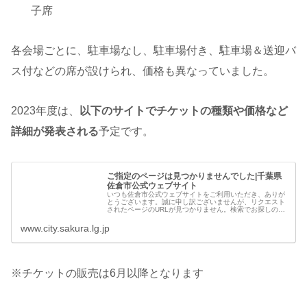
子席
各会場ごとに、駐車場なし、駐車場付き、駐車場＆送迎バ
ス付などの席が設けられ、価格も異なっていました。
2023年度は、
以下のサイトでチケットの種類や価格など
詳細が発表される
予定です。
ご指定のページは見つかりませんでした|千葉県
佐倉市公式ウェブサイト
いつも佐倉市公式ウェブサイトをご利用いただき、ありが
とうございます。誠に申し訳ございませんが、リクエスト
されたページのURLが見つかりません。検索でお探しのペ
ージが見つからない場合は、恐れ入りますが、以下のリン
クからお探しください。
www.city.sakura.lg.jp
※チケットの販売は6月以降となります