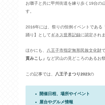
お囃子と共に甲州街道を練り歩く19台の
す。
2016年には、祭りの恒例イベントである
踊り】として
ギネス世界記録
に認定され
ほかにも、
八王子市指定無形民族文化財
貫みこし」
など沢山の見どころのあるお
この記事では、
八王子まつり2023
の
開催日程、場所やイベント
屋台やグルメ情報