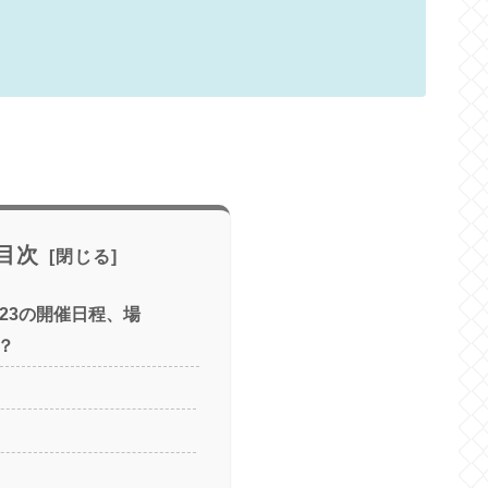
目次
023の開催日程、場
？