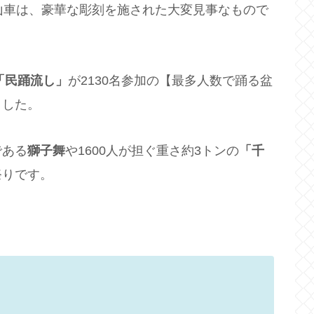
山車は、豪華な彫刻を施された大変見事なもので
「民踊流し」
が2130名参加の【最多人数で踊る盆
ました。
である
獅子舞
や1600人が担ぐ重さ約3トンの
「千
祭りです。