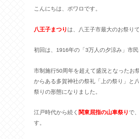
こんにちは、ポワロです。
八王子まつり
は、八王子市最大のお祭りで
初回は、1916年の「3万人の夕涼み」市
市制施行50周年を超えて盛況となったお
からある多賀神社の祭礼「上の祭り」と
祭りの形態になりました。
江戸時代から続く
関東屈指の山車祭り
で、
す。