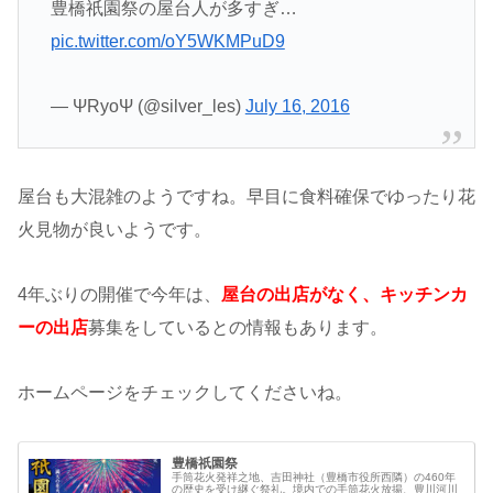
豊橋祇園祭の屋台人が多すぎ…
pic.twitter.com/oY5WKMPuD9
— ΨRyoΨ (@silver_les)
July 16, 2016
屋台も大混雑のようですね。早目に食料確保でゆったり花
火見物が良いようです。
4年ぶりの開催で今年は、
屋台の出店がなく、キッチンカ
ーの出店
募集をしているとの情報もあります。
ホームページをチェックしてくださいね。
豊橋祇園祭
手筒花火発祥之地、吉田神社（豊橋市役所西隣）の460年
の歴史を受け継ぐ祭礼。境内での手筒花火放揚、豊川河川