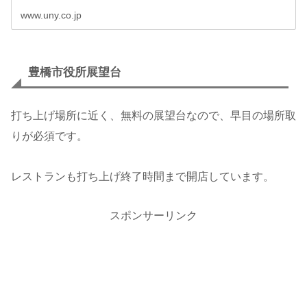
報」、各店舗のチラシや店舗情報、サービスまで、お客様
の「まいにちの暮らしに安心・品質・お手頃感」をお届け
www.uny.co.jp
します。
豊橋市役所展望台
打ち上げ場所に近く、無料の展望台なので、早目の場所取
りが必須です。
レストランも打ち上げ終了時間まで開店しています。
スポンサーリンク