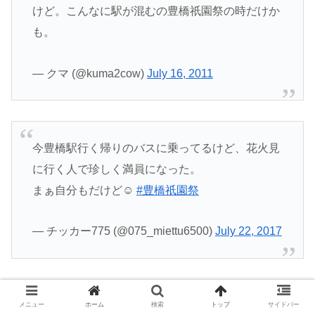
けど。こんなに駅が混むの豊橋祇園祭の時だけか
も。
— クマ (@kuma2cow)
July 16, 2011
今豊橋駅行く帰りのバスに乗ってるけど、花火見
に行く人で珍しく満員になった。
まぁ自分もだけど☺️
#豊橋祇園祭
— チッカー775 (@075_miettu6500)
July 22, 2017
メニュー
ホーム
検索
トップ
サイドバー