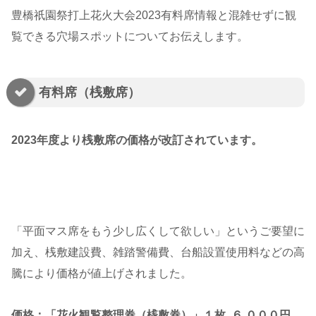
豊橋祇園祭打上花火大会2023有料席情報と混雑せずに観
覧できる穴場スポットについてお伝えします。
有料席（桟敷席）
2023年度より桟敷席の価格が改訂されています。
「平面マス席をもう少し広くして欲しい」というご要望に
加え、桟敷建設費、雑踏警備費、台船設置使用料などの高
騰により価格が値上げされました。
価格：「花火観覧整理券（桟敷券）」１枚
６
,
０００円