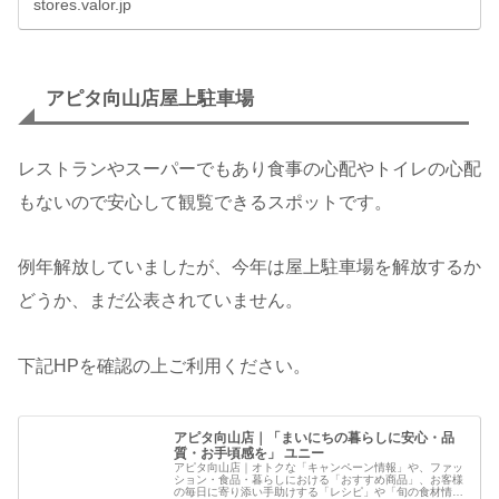
stores.valor.jp
アピタ向山店屋上駐車場
レストランやスーパーでもあり食事の心配やトイレの心配
もないので安心して観覧できるスポットです。
例年解放していましたが、今年は屋上駐車場を解放するか
どうか、まだ公表されていません。
下記HPを確認の上ご利用ください。
アピタ向山店｜「まいにちの暮らしに安心・品
質・お手頃感を」 ユニー
アピタ向山店｜オトクな「キャンペーン情報」や、ファッ
ション・食品・暮らしにおける「おすすめ商品」、お客様
の毎日に寄り添い手助けする「レシピ」や「旬の食材情