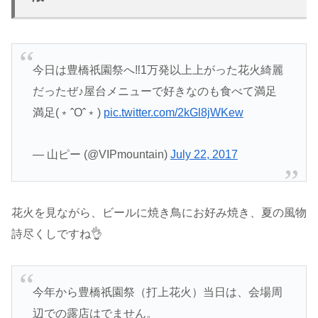
今日は豊橋祇園祭へ‼1万発以上上がった花火綺麗
だったぜ♪屋台メニューで好きなのも食べて満足
満足(﹡ˆOˆ﹡)
pic.twitter.com/2kGl8jWKew
— 山ピー (@VIPmountain)
July 22, 2017
花火を見ながら、ビールに焼き鳥にお好み焼き、夏の風物
詩尽くしですね👌
今年から豊橋祇園祭（打上花火）当日は、会場周
辺での露店はでません。