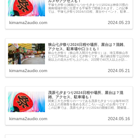
ルメやアクセスも！
平塚七夕祭り(湘南ひらつか七夕まつり)2024は神奈川県の
湘南地域中部に位置する平塚市で開催されます。この記事
では、平塚七夕祭り2024の日程、屋台やイベント、駐車場
やアクセス、ローカルグルメなどを紹介します。
kimama2audio.com
2024.05.23
狭山七夕祭り2024日程や場所、屋台は？混雑、
アクセス、駐車場や口コミも！
狭山七夕祭り（狭山市入間川七夕祭り）は、埼玉県狭山市
にて江戸時代より続く七夕祭りです。夜の納涼祭では2000
発以上の花火が打ち上げられ、2日間で40万人以上が訪れ
ます。この記事では狭山七夕祭り2024の日程や場所、屋
台、混雑、アクセス、駐車場、口コミなどを紹介します。
kimama2audio.com
2024.05.21
茂原七夕まつり2024日程や場所、屋台は？混
雑、アクセス、駐車場も！
関東三大七夕祭りの一つである茂原七夕まつりは毎年80万
人以上の見物客を集める見どころいっぱいのお祭りです！
この記事では、茂原七夕まつり2024の開催日程、開催場
所、屋台、混雑、交通アクセスなどについてお伝えしま
す。 茂原七夕まつり2023の開催日
kimama2audio.com
2024.05.16