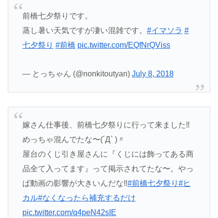
前橋七夕祭りです。
蒸し暑い天気ですが凄い混雑です。
#イマソラ
#
七夕祭り
#前橋
pic.twitter.com/EQfNrQViss
— とっちゃん (@nonkitoutyan)
July 8, 2018
嫁さん仕事後、前橋七夕祭りに行って来ました‼️
めっちゃ混んでたな〜(´Д` )〃
屋台のくじ引き屋さんに『くじには飾ってある商
品全て入ってます』って掲示されてたな〜。やっ
ぱ動画の影響が大きいんだな‼️
#前橋七夕祭り
#ヒ
カル
#なくなったら補充するだけ
pic.twitter.com/q4peN42sIE