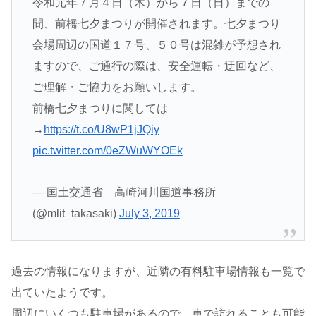
令和元年７月４日（木）から７日（日）までの
間、前橋七夕まつりが開催されます。七夕まつり
会場周辺の国道１７号、５０号は混雑が予想され
ますので、ご通行の際は、安全運転・迂回など、
ご理解・ご協力をお願いします。
前橋七夕まつりに関しては
→
https://t.co/U8wP1jJQiy
pic.twitter.com/0eZWuWYOEk
— 国土交通省 高崎河川国道事務所
(@mlit_takasaki)
July 3, 2019
過去の情報になりますが、近隣の有料駐車場情報も一覧で
出ていたようです。
周辺にいくつも駐車場があるので、車で訪れることも可能