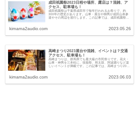
成田祇園祭2023日程や場所、露店は？混雑、ア
クセス、駐車場も！
成田祇園祭は千葉県成田市で毎年行われるお祭りで、約
300年の歴史があります。山車・屋台や御輿が成田山表参
道やその周辺を巡行します。この記事では、成田祇園祭
2023の日程、場所、露店、混雑状況と回避方法、交通アク
セス、駐車場、周辺の宿泊情報などを紹介します。
kimama2audio.com
2023.05.26
高崎まつり2023屋台や混雑、イベントは？交通
アクセス、駐車場も！
高崎まつりは、群馬県でも最大級の市民祭りです。花火・
山車・神輿を三本柱に、技能祭、和太鼓、阿波踊りなど楽
しいイベントが満載です。この記事では、高崎まつり2023
の開催日程や場所、屋台情報、混雑予想と回避方法、交通
アクセスや駐車場についてお伝えします。
kimama2audio.com
2023.06.03